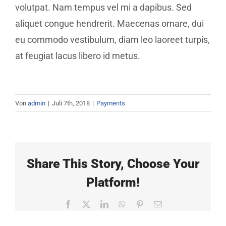
volutpat. Nam tempus vel mi a dapibus. Sed
aliquet congue hendrerit. Maecenas ornare, dui
eu commodo vestibulum, diam leo laoreet turpis,
at feugiat lacus libero id metus.
Von
admin
|
Juli 7th, 2018
|
Payments
Share This Story, Choose Your
Platform!
Facebook
X
LinkedIn
WhatsApp
Pinterest
E-
Mail