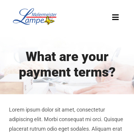
Zum
Inhalt
Toggle
springen
Naviga
HOME
What are your
ÜBER UNS
payment terms?
LEISTUNGEN
KONTAKT
Lorem ipsum dolor sit amet, consectetur
adipiscing elit. Morbi consequat mi orci. Quisque
placerat rutrum odio eget sodales. Aliquam erat