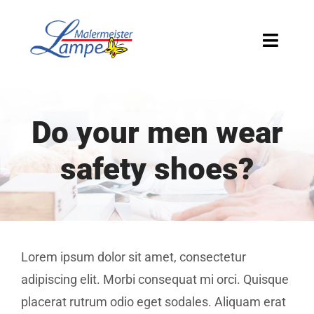
Zum
Inhalt
Toggle
springen
Naviga
HOME
Do your men wear
ÜBER UNS
safety shoes?
LEISTUNGEN
KONTAKT
Lorem ipsum dolor sit amet, consectetur
adipiscing elit. Morbi consequat mi orci. Quisque
placerat rutrum odio eget sodales. Aliquam erat