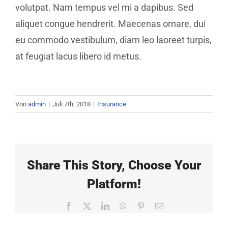
volutpat. Nam tempus vel mi a dapibus. Sed
aliquet congue hendrerit. Maecenas ornare, dui
eu commodo vestibulum, diam leo laoreet turpis,
at feugiat lacus libero id metus.
Von
admin
|
Juli 7th, 2018
|
Insurance
Share This Story, Choose Your
Platform!
Facebook
X
LinkedIn
WhatsApp
Pinterest
E-
Mail