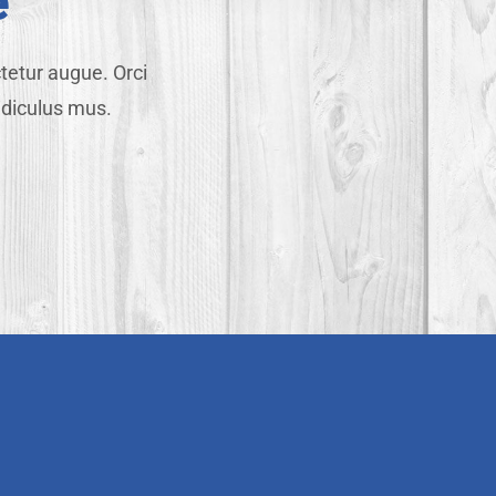
e
tetur augue. Orci
idiculus mus.